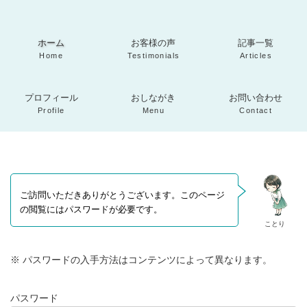
コ
ナ
ン
ビ
カ
カ
カ
テ
ゲ
ラ
ラ
ラ
ン
ー
ホーム
お客様の声
記事一覧
ム
ム
ム
ツ
シ
リ
リ
リ
Home
Testimonials
Articles
へ
ョ
ン
ン
ン
カ
カ
カ
ス
ン
ク
ク
ク
ラ
ラ
ラ
キ
に
プロフィール
おしながき
お問い合わせ
ム
ム
ム
ッ
移
リ
リ
リ
Profile
Menu
Contact
プ
動
ン
ン
ン
ク
ク
ク
ご訪問いただきありがとうございます。このページ
の閲覧にはパスワードが必要です。
ことり
※ パスワードの入手方法はコンテンツによって異なります。
パスワード