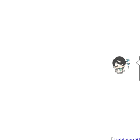
「
Lightning B