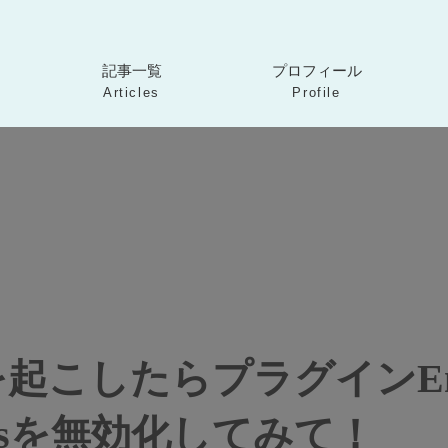
カ
カ
カ
ラ
ラ
ラ
記事一覧
プロフィール
ム
ム
ム
Articles
Profile
リ
リ
リ
ン
ン
ン
ク
ク
ク
こしたらプラグインEnh
Imagesを無効化してみて！