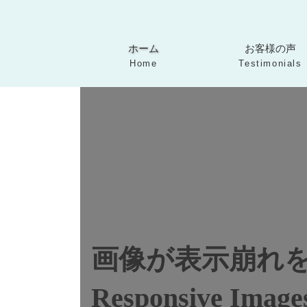
コ
ナ
ン
ビ
カ
カ
テ
ゲ
ラ
ラ
ホーム
お客様の声
ン
ー
ム
ム
ツ
シ
Home
Testimonials
リ
リ
へ
ョ
ン
ン
ス
ン
ク
ク
キ
に
ッ
移
プ
動
画像が表示崩れを起
Responsive 