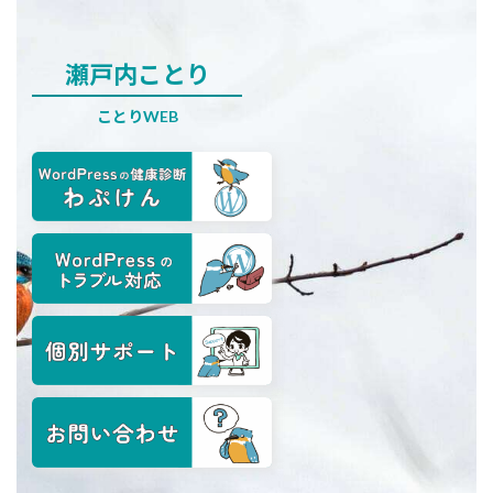
コ
ナ
ン
ビ
テ
ゲ
ン
ー
瀬戸内ことり
ツ
シ
へ
ョ
ことりWEB
ス
ン
キ
に
ッ
移
プ
動