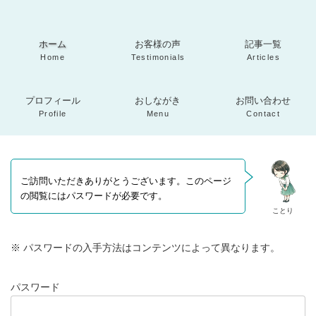
コ
ナ
ン
ビ
カ
カ
カ
テ
ゲ
ラ
ラ
ラ
ン
ー
ホーム
お客様の声
記事一覧
ム
ム
ム
ツ
シ
リ
リ
リ
Home
Testimonials
Articles
へ
ョ
ン
ン
ン
カ
カ
カ
ス
ン
ク
ク
ク
ラ
ラ
ラ
キ
に
プロフィール
おしながき
お問い合わせ
ム
ム
ム
ッ
移
リ
リ
リ
Profile
Menu
Contact
プ
動
ン
ン
ン
ク
ク
ク
ご訪問いただきありがとうございます。このページ
の閲覧にはパスワードが必要です。
ことり
※ パスワードの入手方法はコンテンツによって異なります。
パスワード